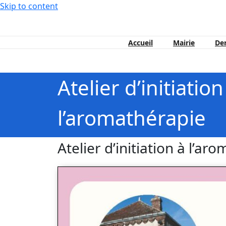
Skip to content
Accueil
Mairie
Der
Ptudemanche est en maintenant en ligne !
Atelier d’initiation
l’aromathérapie
Atelier d’initiation à l’ar