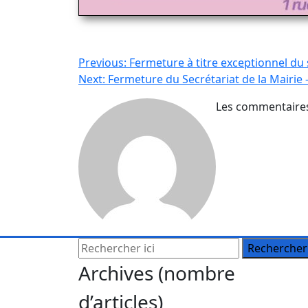
Navigation
Previous:
Fermeture à titre exceptionnel du 
Next:
Fermeture du Secrétariat de la Mairie
de
Les commentaires
l’article
Archives (nombre
d’articles)