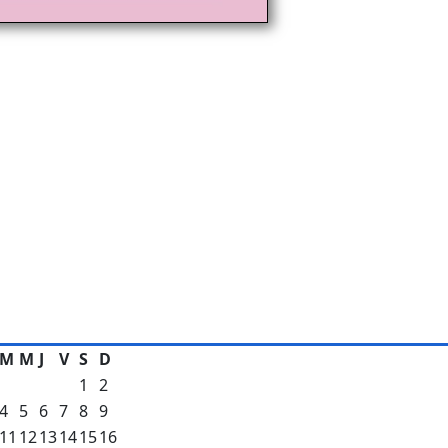
M
M
J
V
S
D
1
2
4
5
6
7
8
9
11
12
13
14
15
16