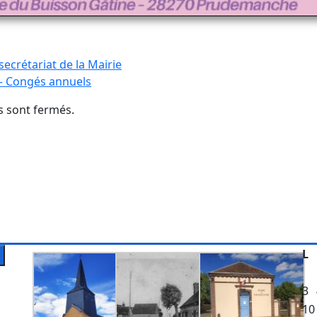
secrétariat de la Mairie
 – Congés annuels
 sont fermés.
L
3
10