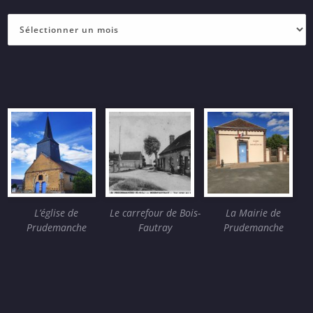
Archives
(nombre
d’articles)
L’église de
Le carrefour de Bois-
La Mairie de
Prudemanche
Fautray
Prudemanche