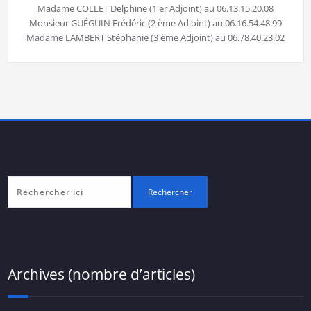
Madame COLLET Delphine (1 er Adjoint) au 06.13.15.20.08
Monsieur GUÉGUIN Frédéric (2 ème Adjoint) au 06.16.54.48.99
Madame LAMBERT Stéphanie (3 ème Adjoint) au 06.78.40.23.02
Archives (nombre d’articles)