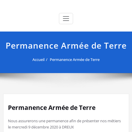
Skip
Ptudemanche est en maintenant en ligne !
to
content
Permanence Armée de Terre
Accueil
Permanence Armée de Terre
Permanence Armée de Terre
Nous assurerons une permanence afin de présenter nos métiers
le mercredi 9 décembre 2020 à DREUX