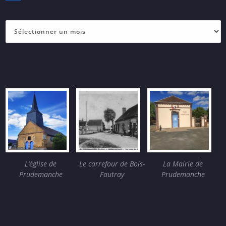
Archives
(nombre
d’articles)
L’église de
Le carrefour de Bois-
La Mairie de
Prudemanche
Fautray
Prudemanche