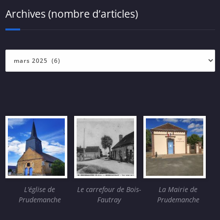
Archives (nombre d’articles)
Archives
(nombre
d’articles)
L’église de
Le carrefour de Bois-
La Mairie de
Prudemanche
Fautray
Prudemanche