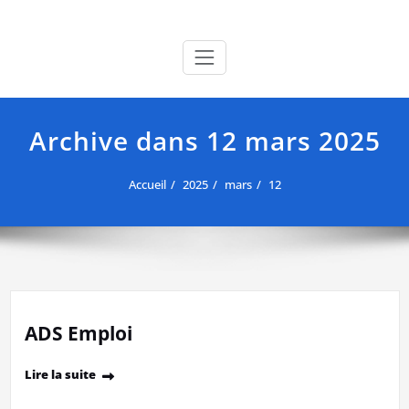
Skip
Ptudemanche est en maintenant en ligne !
to
content
Archive dans 12 mars 2025
Accueil
2025
mars
12
ADS Emploi
Lire la suite