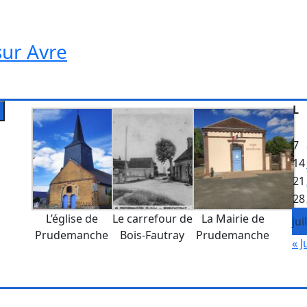
sur Avre
L
7
14
21
28
L’église de
Le carrefour de
La Mairie de
jui
Prudemanche
Bois-Fautray
Prudemanche
« J
Mentions Légales